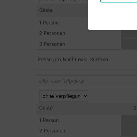
Gäste
2
1 Person
2 Personen
3 Personen
Preise pro Nacht exkl. Kurtaxe.
Alp-Suite "Alpspitze"
Gäste
2
1 Person
2 Personen