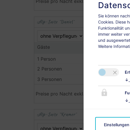
Preise pro Nacht exkl. Kurtaxe.
Datensc
Sie können nachf
Alp-Suite "Daniel"
Cookies. Diese h
Funktionalität u
immer weiter ve
und ausgewertet.
Weitere Informat
Gäste
2
1 Person
2 Personen
Er
3 Personen
↓
Fu
Preise pro Nacht exkl. Kurtaxe.
↓
Alp-Suite "Kramer"
Einstellungen