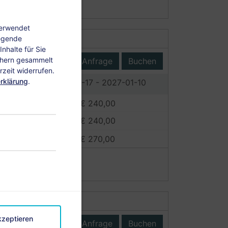
verwendet
legende
nhalte für Sie
chern gesammelt
Anfrage
Buchen
zeit widerrufen.
rklärung
.
17
2026-12-17 - 2027-01-10
€ 240,00
€ 240,00
€ 270,00
kzeptieren
Anfrage
Buchen