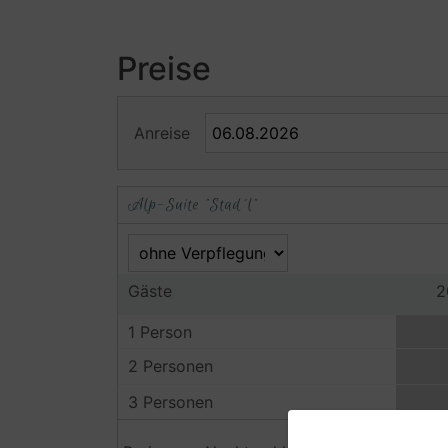
Preise
Anreise
Alp-Suite "Stad´l"
Gäste
2
1 Person
2 Personen
3 Personen