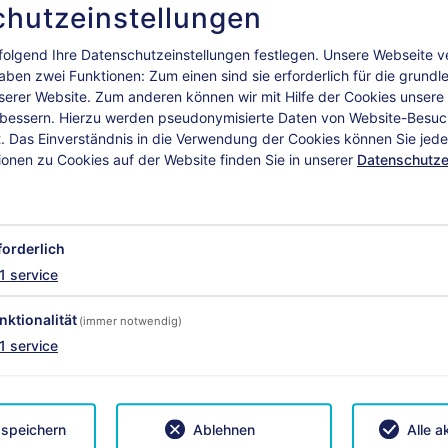
hutzeinstellungen
olgend Ihre Datenschutzeinstellungen festlegen.
Unsere Webseite 
aben zwei Funktionen: Zum einen sind sie erforderlich für die grund
nserer Website. Zum anderen können wir mit Hilfe der Cookies unsere I
rbessern. Hierzu werden pseudonymisierte Daten von Website-Besu
 Das Einverständnis in die Verwendung der Cookies können Sie jeder
ionen zu Cookies auf der Website finden Sie in unserer
Datenschutze
026-05-01 - 2026-11-08
2026-11-08 - 2026-12-
€ 250,00
€ 180,00
€ 250,00
€ 180,00
forderlich
€ 280,00
€ 200,00
1
service
nktionalität
(immer notwendig)
1
service
 speichern
Ablehnen
Alle a