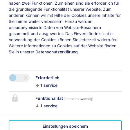
haben zwei Funktionen: Zum einen sind sie erforderlich für
die grundlegende Funktionalität unserer Website. Zum
anderen können wir mit Hilfe der Cookies unsere Inhalte für
Sie immer weiter verbessern. Hierzu werden
pseudonymisierte Daten von Website-Besuchern
gesammelt und ausgewertet. Das Einverständnis in die
KONTAKT
Verwendung der Cookies können Sie jederzeit widerrufen.
Weitere Informationen zu Cookies auf der Website finden
Gästehaus Richter
Sie in unserer
Datenschutzerklärung
.
Sandra Stechl
Bitte aktivieren Sie in den
Zugspitzstraße 74
Cookie Einstellungen die
82491 Grainau
Option "Funktionalität"
für die korrekte Map-
Erforderlich
Darstellung
Tel.:
+49 8821 8709
↓
1
service
Fax: +49 8821 82440
Cookie Einstellungen
Funktionalität
(immer notwendig)
↓
1
service
E-Mail:
info@gaestehausrichter.de
Einstellungen speichern
LINKS